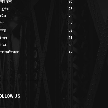
रामीण भारत
80
श-दुनिया
78
रिया
70
विध
62
ज़नेस
52
ोरंजन
51
जस्थान
48
िला सशक्तिकरण
42
OLLOW US