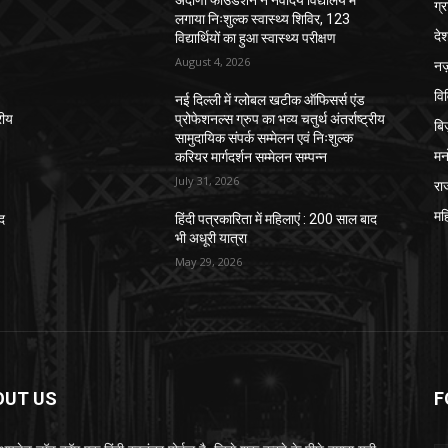
अदाणी फाउंडेशन ने नवोदय विद्यालय में
ग्
लगाया निःशुल्क स्वास्थ्य शिविर, 123
दे
विद्यार्थियों का हुआ स्वास्थ्य परीक्षण
August 4, 2026
नज़
वि
नई दिल्ली में ग्लोबल खटीक ऑफिसर्स एंड
रीय
प्रोफेशनल्स ग्रुप का भव्य चतुर्थ अंतर्राष्ट्रीय
बि
सामुदायिक संपर्क सम्मेलन एवं निःशुल्क
मन
करियर मार्गदर्शन सम्मेलन सम्पन्न
July 31, 2026
रा
मह
ाद
हिंदी पत्रकारिता में महिलाएं : 200 साल बाद
भी अधूरी यात्रा
May 29, 2026
OUT US
F