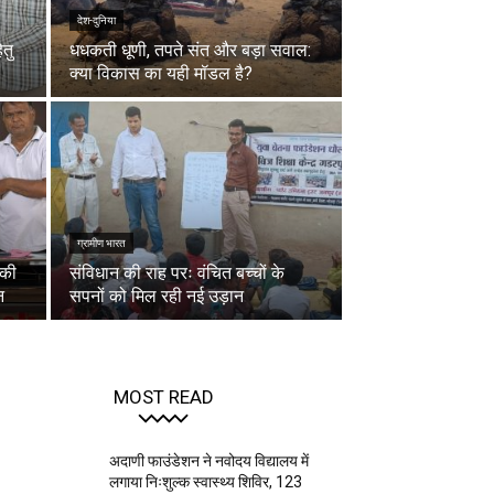
देश-दुनिया
ेतु
धधकती धूणी, तपते संत और बड़ा सवाल:
क्या विकास का यही मॉडल है?
ग्रामीण भारत
 की
संविधान की राह परः वंचित बच्चों के
न
सपनों को मिल रही नई उड़ान
MOST READ
अदाणी फाउंडेशन ने नवोदय विद्यालय में
लगाया निःशुल्क स्वास्थ्य शिविर, 123