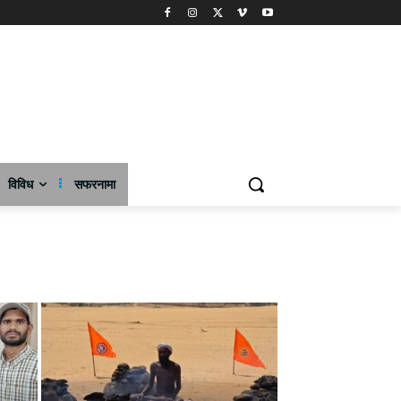
विविध
सफरनामा