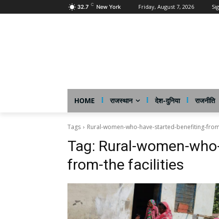
C
Friday, August 7, 2026
Sig
32.7
New York
HOME
राजस्थान
देश-दुनिया
राजनीति
Tags
Rural-women-who-have-started-benefiting-from-t
Tag:
Rural-women-who-h
from-the facilities