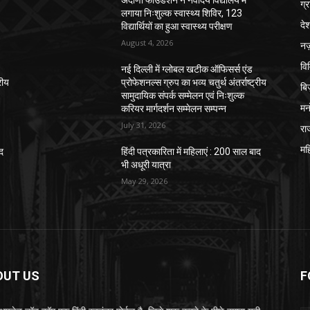
अदाणी फाउंडेशन ने नवोदय विद्यालय में
ग्
लगाया निःशुल्क स्वास्थ्य शिविर, 123
दे
विद्यार्थियों का हुआ स्वास्थ्य परीक्षण
August 4, 2026
नज़
वि
नई दिल्ली में ग्लोबल खटीक ऑफिसर्स एंड
रीय
प्रोफेशनल्स ग्रुप का भव्य चतुर्थ अंतर्राष्ट्रीय
बि
सामुदायिक संपर्क सम्मेलन एवं निःशुल्क
मन
करियर मार्गदर्शन सम्मेलन सम्पन्न
July 31, 2026
रा
मह
ाद
हिंदी पत्रकारिता में महिलाएं : 200 साल बाद
भी अधूरी यात्रा
May 29, 2026
OUT US
F