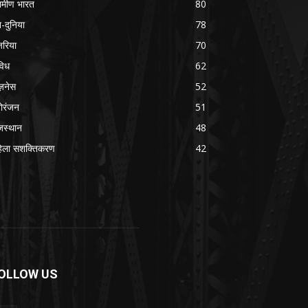
रामीण भारत
80
श-दुनिया
78
रिया
70
विध
62
ज़नेस
52
ोरंजन
51
जस्थान
48
िला सशक्तिकरण
42
OLLOW US