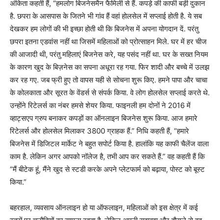
अंकिता कहती हैं, “हमलोग बिजनेसमैन फैमिली से हैं. कपड़े की काफी बड़ी दुकान
है. छपरा के आसपास के जितने भी गांव हैं वहां होलसेल में सप्लाई होती है. ये सब
देखकर हम लोगों की भी इच्छा होती थी कि बिजनेस में अपना योगदान दें. परंतु
छपरा इतना एडवांस नहीं था जिसमें महिलाओं को प्रोत्साहन मिले. घर में हर चीज
की आजादी थी, परंतु महिलाएं बिजनेस करे, यह पसंद नहीं था. घर के सख्त नियम
के कारण खुद के बिज़नेस का सपना अधूरा रह गया. फिर शादी और बच्चे में उलझ
कर रह गए. जब फ्री हुए तो वापस यही से सोचना शुरू किए. हमने पापा और चाचा
के कोलकाता और सूरत के वेंडर्स से संपर्क किया. वे लोग होलसेल सप्लाई करते थे.
उन्होंने रिटेलर्स का नंबर हमसे शेयर किया. फाइनली हम दोनों ने 2016 में
व्हाट्सएप ग्रुप बनाकर कपड़ों का ऑनलाइन बिजनेस शुरू किया. आज हमारे
रिटेलर्स और होलसेल मिलाकर 3800 ग्राहक हैं.” निधि कहती हैं, “हमारे
बिजनेस में डिजिटल मार्केट ने बहुत सपोर्ट किया है. हालांकि यह काफी चैलेंज वाला
काम है. लेकिन अगर आपको नॉलेज है, तभी आप कर सकते हैं.” वह कहती हैं कि
“मैं बीटेक हूं, मैंने खुद से स्टडी करके अपने प्लेटफार्म को बढ़ाया, पोस्ट को बूस्ट
किया.”
बहरहाल, व्यवसाय ऑनलाइन हो या ऑफलाइन, महिलाओं को इस क्षेत्र में कई