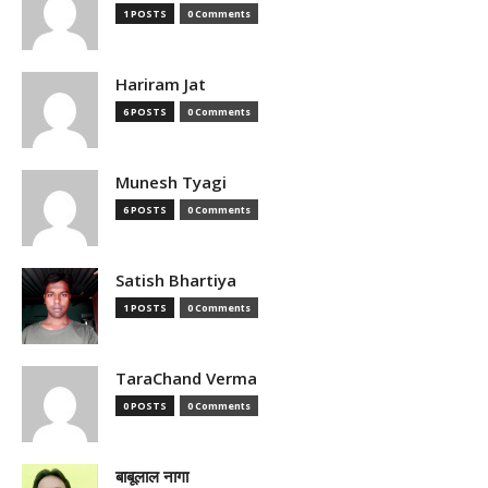
1 POSTS
0 Comments
Hariram Jat
6 POSTS
0 Comments
Munesh Tyagi
6 POSTS
0 Comments
Satish Bhartiya
1 POSTS
0 Comments
TaraChand Verma
0 POSTS
0 Comments
बाबूलाल नागा